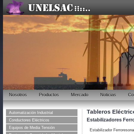
Nosotros
Productos
Mercado
Noticias
Co
Tableros Eléctri
Automatización Industrial
Estabilizadores Fer
Conductores Eléctricos
Equipos de Media Tensión
Estabilizador Ferroreson