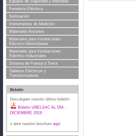
Equipos de Seguridad y Maniobra
Ferretería Eléctrica
Iluminación
Instrumentos de Medición
Materiales Aislantes
Materiales para Instalaciones
Eléctrico Domiciliarias
Materiales para Instalaciones
Eléctrico Industriales
Sistema de Puesta a Tierra
Tableros Eléctricos y
Transformadores
Boletín
Descárgate nuestro último boletín:
Boletín UNELSAC AL DÍA -
DICIEMBRE 2019
o abre nuestro brochure
aquí