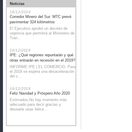
Noticias
16/12/2019
Corredor Minero del Sur: MTC prevé
pavimentar 324 kilómetros
El Ejecutivo aprobó un decreto de
urgencia que permitirá al Ministerio de
Tran...
16/12/2019
IPE: ¿Qué regiones repuntarán y qué
otras entrarán en recesión en el 2019?
INFORME IPE | EL COMERCIO. Para
el 2019 se espera una desaceleración
del c...
16/12/2019
Feliz Navidad y Próspero Año 2020
Estimados,No hay momento más
adecuado para decir gracias y
desearle unas felice...
20/11/2019
Gobierno alcanza acuerdos con 13