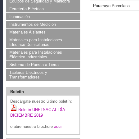
Equipos de Seguridad y Maniobra
Pararrayo Porcelana
Ferretería Eléctrica
Iluminación
Instrumentos de Medición
Materiales Aislantes
Materiales para Instalaciones
Eléctrico Domiciliarias
Materiales para Instalaciones
Eléctrico Industriales
Sistema de Puesta a Tierra
Tableros Eléctricos y
Transformadores
Boletín
Descárgate nuestro último boletín:
Boletín UNELSAC AL DÍA -
DICIEMBRE 2019
o abre nuestro brochure
aquí