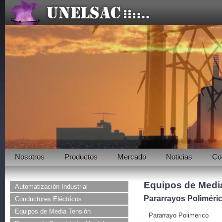
Nosotros
Productos
Mercado
Noticias
Co
Equipos de Medi
Automatización Industrial
Pararrayos Poliméri
Conductores Eléctricos
Equipos de Media Tensión
Pararrayo Polimerico