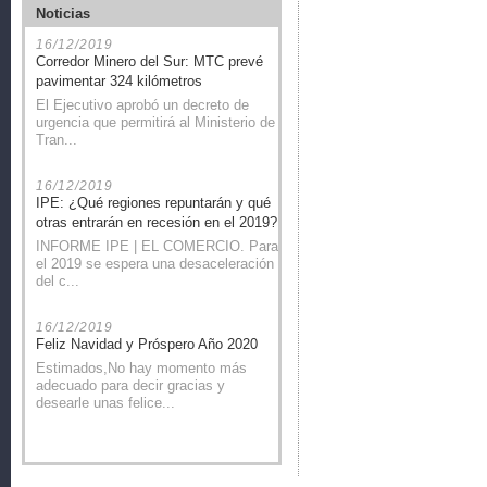
Noticias
16/12/2019
Corredor Minero del Sur: MTC prevé
pavimentar 324 kilómetros
El Ejecutivo aprobó un decreto de
urgencia que permitirá al Ministerio de
Tran...
16/12/2019
IPE: ¿Qué regiones repuntarán y qué
otras entrarán en recesión en el 2019?
INFORME IPE | EL COMERCIO. Para
el 2019 se espera una desaceleración
del c...
16/12/2019
Feliz Navidad y Próspero Año 2020
Estimados,No hay momento más
adecuado para decir gracias y
desearle unas felice...
20/11/2019
Gobierno alcanza acuerdos con 13